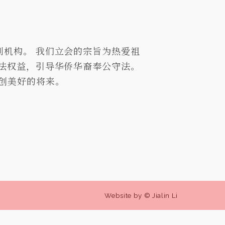
机构。 我们立会的宗旨为热爱祖
法权益，引导华侨华裔奉公守法。
创美好的将来。
Website by © Jialin Li