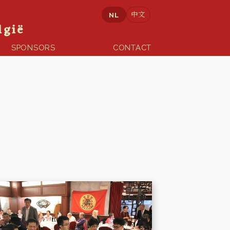
會
中文
NL
lgië
SPONSORS
CONTACT